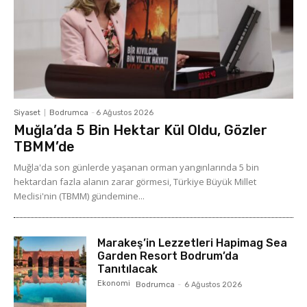
Siyaset
Bodrumca
-
6 Ağustos 2026
Muğla’da 5 Bin Hektar Kül Oldu, Gözler
TBMM’de
Muğla'da son günlerde yaşanan orman yangınlarında 5 bin
hektardan fazla alanın zarar görmesi, Türkiye Büyük Millet
Meclisi'nin (TBMM) gündemine...
Marakeş’in Lezzetleri Hapimag Sea
Garden Resort Bodrum’da
Tanıtılacak
Ekonomi
Bodrumca
-
6 Ağustos 2026