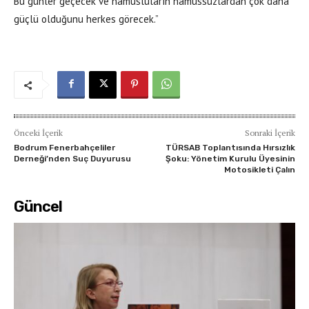
Bu günler geçecek ve namusluların namussuzlardan çok daha
güçlü olduğunu herkes görecek.”
Önceki İçerik
Sonraki İçerik
Bodrum Fenerbahçeliler
TÜRSAB Toplantısında Hırsızlık
Derneği’nden Suç Duyurusu
Şoku: Yönetim Kurulu Üyesinin
Motosikleti Çalın
Güncel