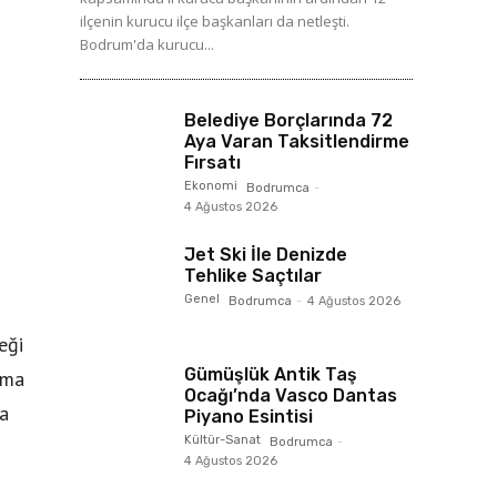
ilçenin kurucu ilçe başkanları da netleşti.
Bodrum'da kurucu...
Belediye Borçlarında 72
Aya Varan Taksitlendirme
Fırsatı
Ekonomi
Bodrumca
-
4 Ağustos 2026
Jet Ski İle Denizde
Tehlike Saçtılar
Genel
Bodrumca
-
4 Ağustos 2026
eği
Gümüşlük Antik Taş
ama
Ocağı’nda Vasco Dantas
da
Piyano Esintisi
Kültür-Sanat
Bodrumca
-
4 Ağustos 2026