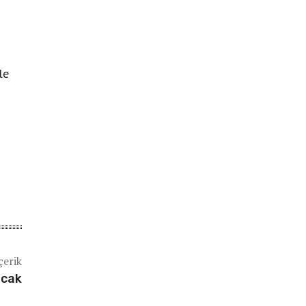
le
çerik
acak