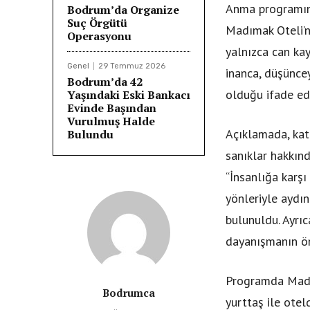
Anma programınd
Bodrum’da Organize
Suç Örgütü
Madımak Oteli’n
Operasyonu
yalnızca can kay
Genel
29 Temmuz 2026
inanca, düşüncey
Bodrum’da 42
olduğu ifade edi
Yaşındaki Eski Bankacı
Evinde Başından
Vurulmuş Halde
Açıklamada, katl
Bulundu
sanıklar hakkın
“İnsanlığa karş
yönleriyle aydı
bulunuldu. Ayrı
dayanışmanın ön
Programda Madım
Bodrumca
yurttaş ile ote