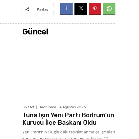
Paylaş
Güncel
Siyaset
Bodrumca
-
4 Ağustos 2026
Tuna Işın Yeni Parti Bodrum’un
Kurucu İlçe Başkanı Oldu
Yeni Parti'nin Muğla'daki teşkilatlanma çalışmaları
kapsamında il kurucu başkanının ardından 12