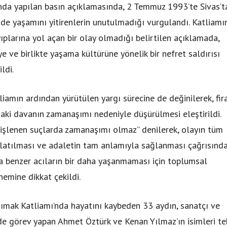
a yapılan basın açıklamasında, 2 Temmuz 1993’te Sivas’t
de yaşamını yitirenlerin unutulmadığı vurgulandı. Katliamı
ıplarına yol açan bir olay olmadığı belirtilen açıklamada,
e ve birlikte yaşama kültürüne yönelik bir nefret saldırısı
ldi.
iamın ardından yürütülen yargı sürecine de değinilerek, fira
daki davanın zamanaşımı nedeniyle düşürülmesi eleştirildi.
ı işlenen suçlarda zamanaşımı olmaz” denilerek, olayın tüm
nlatılması ve adaletin tam anlamıyla sağlanması çağrısınd
ca benzer acıların bir daha yaşanmaması için toplumsal
emine dikkat çekildi.
ak Katliamı’nda hayatını kaybeden 33 aydın, sanatçı ve
lde görev yapan Ahmet Öztürk ve Kenan Yılmaz’ın isimleri te