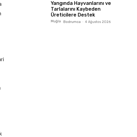
Yangında Hayvanlarını ve
a
Tarlalarını Kaybeden
n
Üreticilere Destek
Muğla
Bodrumca
-
4 Ağustos 2026
ri
a
k