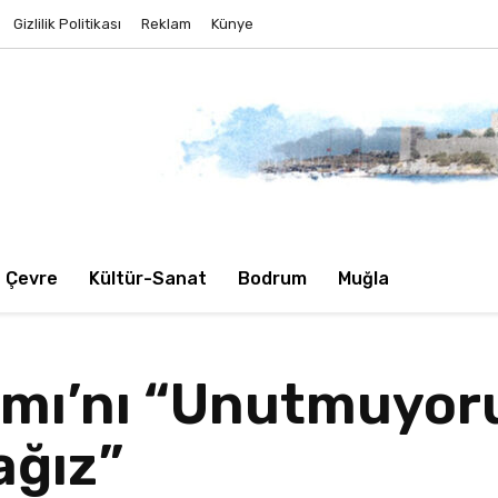
Gizlilik Politikası
Reklam
Künye
Çevre
Kültür-Sanat
Bodrum
Muğla
amı’nı “Unutmuyor
ğız”