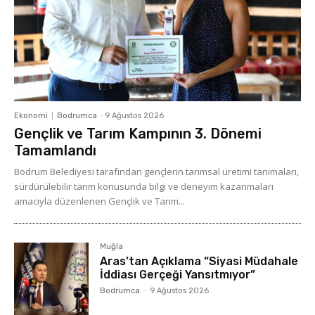
Ekonomi
Bodrumca
-
9 Ağustos 2026
Gençlik ve Tarım Kampının 3. Dönemi
Tamamlandı
Bodrum Belediyesi tarafından gençlerin tarımsal üretimi tanımaları,
sürdürülebilir tarım konusunda bilgi ve deneyim kazanmaları
amacıyla düzenlenen Gençlik ve Tarım...
Muğla
Aras’tan Açıklama “Siyasi Müdahale
İddiası Gerçeği Yansıtmıyor”
Bodrumca
-
9 Ağustos 2026