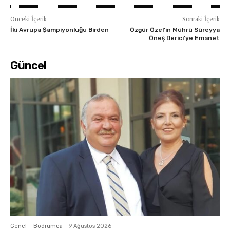
Önceki İçerik
Sonraki İçerik
İki Avrupa Şampiyonluğu Birden
Özgür Özel’in Mührü Süreyya
Öneş Derici’ye Emanet
Güncel
Genel
Bodrumca
-
9 Ağustos 2026