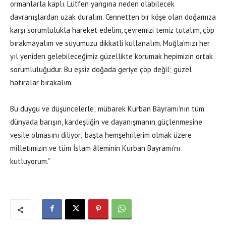
ormanlarla kaplı. Lütfen yangına neden olabilecek
davranışlardan uzak duralım. Cennetten bir köşe olan doğamıza
karşı sorumlulukla hareket edelim, çevremizi temiz tutalım, çöp
bırakmayalım ve suyumuzu dikkatli kullanalım. Muğla’mızı her
yıl yeniden gelebileceğimiz güzellikte korumak hepimizin ortak
sorumluluğudur. Bu eşsiz doğada geriye çöp değil; güzel
hatıralar bırakalım.
Bu duygu ve düşüncelerle; mübarek Kurban Bayramı’nın tüm
dünyada barışın, kardeşliğin ve dayanışmanın güçlenmesine
vesile olmasını diliyor; başta hemşehrilerim olmak üzere
milletimizin ve tüm İslam âleminin Kurban Bayramı’nı
kutluyorum.”